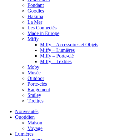
Fondant
Goodies
Hakuna
La Mer
Les Connectés
Made in Europe
Miffy
Miffy – Accessoires et Objets
Miffy – Lumières
Miffy – Porte-clé
Miffy – Textiles
Moby
Musée
Outdoor
Porte-clés
Rangement
Smiley
Tirelires
Nouveautés
Quotidien
Maison
Voyage
Lumières
Lampes