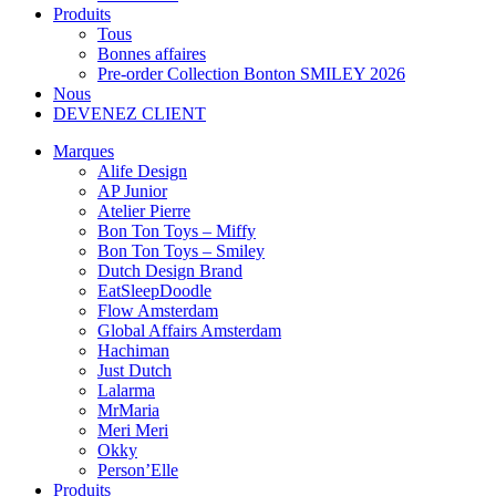
Produits
Tous
Bonnes affaires
Pre-order Collection Bonton SMILEY 2026
Nous
DEVENEZ CLIENT
Marques
Alife Design
AP Junior
Atelier Pierre
Bon Ton Toys – Miffy
Bon Ton Toys – Smiley
Dutch Design Brand
EatSleepDoodle
Flow Amsterdam
Global Affairs Amsterdam
Hachiman
Just Dutch
Lalarma
MrMaria
Meri Meri
Okky
Person’Elle
Produits