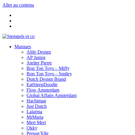
Aller au contenu
Marques
Alife Design
AP Junior
Atelier Pierre
Bon Ton Toys – Miffy
Bon Ton Toys – Smiley
Dutch Design Brand
EatSleepDoodle
Flow Amsterdam
Global Affairs Amsterdam
Hachiman
Just Dutch
Lalarma
MrMaria
Meri Meri
Okky
Person’Elle