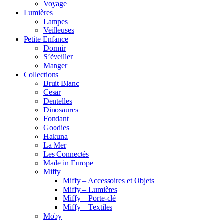
Voyage
Lumières
Lampes
Veilleuses
Petite Enfance
Dormir
S’éveiller
Manger
Collections
Bruit Blanc
Cesar
Dentelles
Dinosaures
Fondant
Goodies
Hakuna
La Mer
Les Connectés
Made in Europe
Miffy
Miffy – Accessoires et Objets
Miffy – Lumières
Miffy – Porte-clé
Miffy – Textiles
Moby