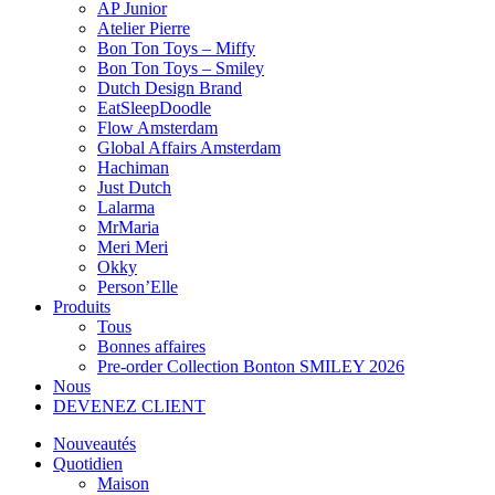
AP Junior
Atelier Pierre
Bon Ton Toys – Miffy
Bon Ton Toys – Smiley
Dutch Design Brand
EatSleepDoodle
Flow Amsterdam
Global Affairs Amsterdam
Hachiman
Just Dutch
Lalarma
MrMaria
Meri Meri
Okky
Person’Elle
Produits
Tous
Bonnes affaires
Pre-order Collection Bonton SMILEY 2026
Nous
DEVENEZ CLIENT
Nouveautés
Quotidien
Maison