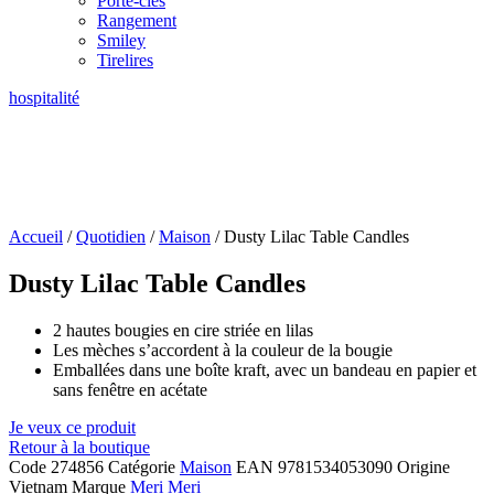
Porte-clés
Rangement
Smiley
Tirelires
hospitalité
Accueil
/
Quotidien
/
Maison
/ Dusty Lilac Table Candles
Dusty Lilac Table Candles
2 hautes bougies en cire striée en lilas
Les mèches s’accordent à la couleur de la bougie
Emballées dans une boîte kraft, avec un bandeau en papier et
sans fenêtre en acétate
Je veux ce produit
Retour à la boutique
Code
274856
Catégorie
Maison
EAN
9781534053090
Origine
Vietnam
Marque
Meri Meri