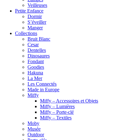
Veilleuses
Petite Enfance
Dormir
S’éveiller
Manger
Collections
Bruit Blanc
Cesar
Dentelles
Dinosaures
Fondant
Goodies
Hakuna
La Mer
Les Connectés
Made in Europe
Miffy
Miffy – Accessoires et Objets
Miffy – Lumières
Miffy – Porte-clé
Miffy – Textiles
Moby
Musée
Outdoor