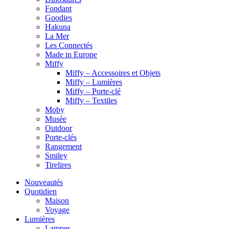
Fondant
Goodies
Hakuna
La Mer
Les Connectés
Made in Europe
Miffy
Miffy – Accessoires et Objets
Miffy – Lumières
Miffy – Porte-clé
Miffy – Textiles
Moby
Musée
Outdoor
Porte-clés
Rangement
Smiley
Tirelires
Nouveautés
Quotidien
Maison
Voyage
Lumières
Lampes