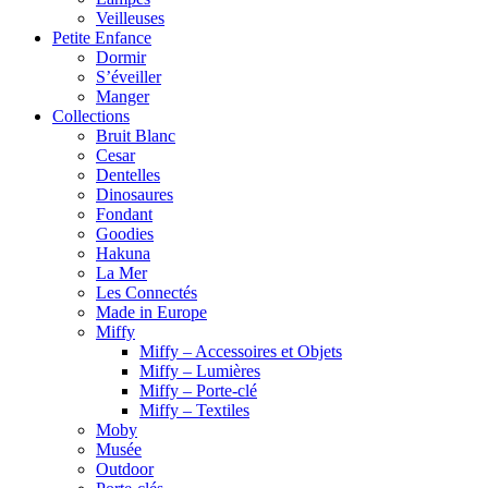
Veilleuses
Petite Enfance
Dormir
S’éveiller
Manger
Collections
Bruit Blanc
Cesar
Dentelles
Dinosaures
Fondant
Goodies
Hakuna
La Mer
Les Connectés
Made in Europe
Miffy
Miffy – Accessoires et Objets
Miffy – Lumières
Miffy – Porte-clé
Miffy – Textiles
Moby
Musée
Outdoor