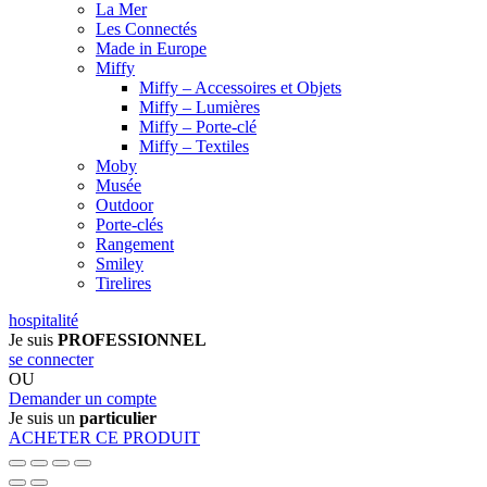
La Mer
Les Connectés
Made in Europe
Miffy
Miffy – Accessoires et Objets
Miffy – Lumières
Miffy – Porte-clé
Miffy – Textiles
Moby
Musée
Outdoor
Porte-clés
Rangement
Smiley
Tirelires
hospitalité
Je suis
PROFESSIONNEL
se connecter
OU
Demander un compte
Je suis un
particulier
ACHETER CE PRODUIT