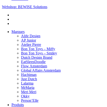
Webshop: BEWISE Solutions
Marques
Alife Design
AP Junior
Atelier Pierre
Bon Ton Toys – Miffy
Bon Ton Toys – Smiley
Dutch Design Brand
EatSleepDoodle
Flow Amsterdam
Global Affairs Amsterdam
Hachiman
Just Dutch
Lalarma
MrMaria
Meri Meri
Okky
Person’Elle
Produits