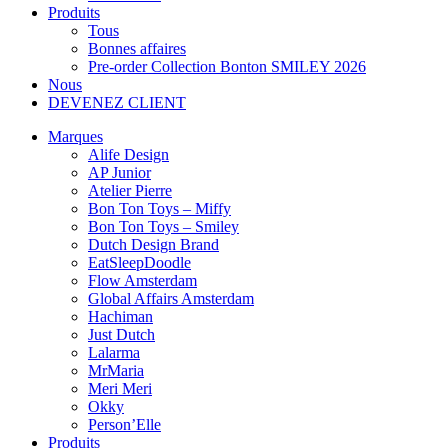
Produits
Tous
Bonnes affaires
Pre-order Collection Bonton SMILEY 2026
Nous
DEVENEZ CLIENT
Marques
Alife Design
AP Junior
Atelier Pierre
Bon Ton Toys – Miffy
Bon Ton Toys – Smiley
Dutch Design Brand
EatSleepDoodle
Flow Amsterdam
Global Affairs Amsterdam
Hachiman
Just Dutch
Lalarma
MrMaria
Meri Meri
Okky
Person’Elle
Produits