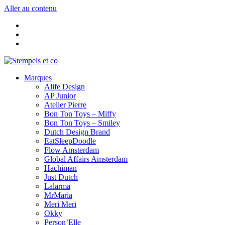
Aller au contenu
Marques
Alife Design
AP Junior
Atelier Pierre
Bon Ton Toys – Miffy
Bon Ton Toys – Smiley
Dutch Design Brand
EatSleepDoodle
Flow Amsterdam
Global Affairs Amsterdam
Hachiman
Just Dutch
Lalarma
MrMaria
Meri Meri
Okky
Person’Elle