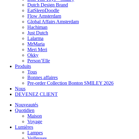
Dutch Design Brand
EatSleepDoodle
Flow Amsterdam
Global Affairs Amsterdam
Hachiman
Just Dutch
Lalarma
MrMaria
Meri Meri
Okky
Person’Elle
Produits
Tous
Bonnes affaires
Pre-order Collection Bonton SMILEY 2026
Nous
DEVENEZ CLIENT
Nouveautés
Quotidien
Maison
Voyage
Lumières
Lampes
Veilleuses