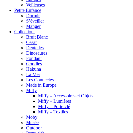
Veilleuses
Petite Enfance
Dormir
S’éveiller
Manger
Collections
Bruit Blanc
Cesar
Dentelles
Dinosaures
Fondant
Goodies
Hakuna
La Mer
Les Connectés
Made in Europe
Miffy
Miffy – Accessoires et Objets
Miffy – Lumières
Miffy – Porte-clé
Miffy – Textiles
Moby
Musée
Outdoor