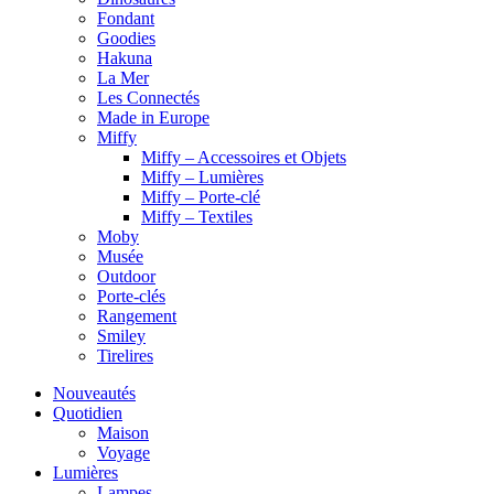
Fondant
Goodies
Hakuna
La Mer
Les Connectés
Made in Europe
Miffy
Miffy – Accessoires et Objets
Miffy – Lumières
Miffy – Porte-clé
Miffy – Textiles
Moby
Musée
Outdoor
Porte-clés
Rangement
Smiley
Tirelires
Nouveautés
Quotidien
Maison
Voyage
Lumières
Lampes