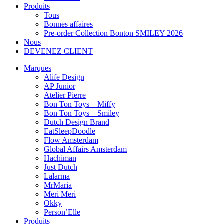
Produits
Tous
Bonnes affaires
Pre-order Collection Bonton SMILEY 2026
Nous
DEVENEZ CLIENT
Marques
Alife Design
AP Junior
Atelier Pierre
Bon Ton Toys – Miffy
Bon Ton Toys – Smiley
Dutch Design Brand
EatSleepDoodle
Flow Amsterdam
Global Affairs Amsterdam
Hachiman
Just Dutch
Lalarma
MrMaria
Meri Meri
Okky
Person’Elle
Produits