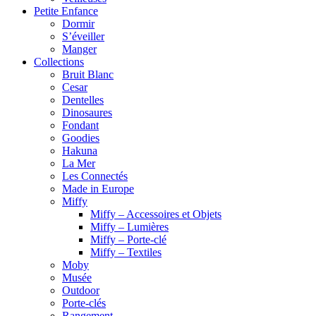
Petite Enfance
Dormir
S’éveiller
Manger
Collections
Bruit Blanc
Cesar
Dentelles
Dinosaures
Fondant
Goodies
Hakuna
La Mer
Les Connectés
Made in Europe
Miffy
Miffy – Accessoires et Objets
Miffy – Lumières
Miffy – Porte-clé
Miffy – Textiles
Moby
Musée
Outdoor
Porte-clés
Rangement