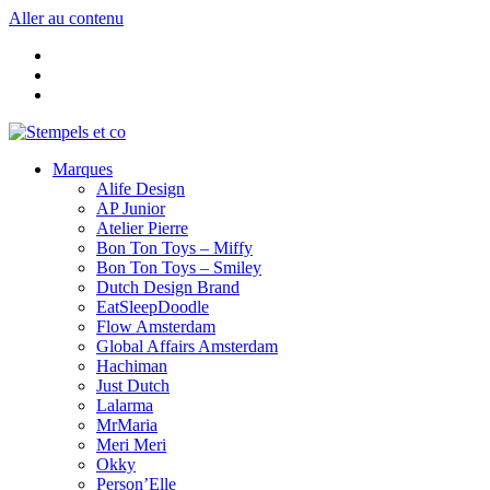
Aller au contenu
Marques
Alife Design
AP Junior
Atelier Pierre
Bon Ton Toys – Miffy
Bon Ton Toys – Smiley
Dutch Design Brand
EatSleepDoodle
Flow Amsterdam
Global Affairs Amsterdam
Hachiman
Just Dutch
Lalarma
MrMaria
Meri Meri
Okky
Person’Elle