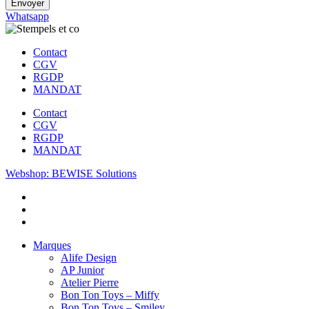
Envoyer
Whatsapp
Contact
CGV
RGDP
MANDAT
Contact
CGV
RGDP
MANDAT
Webshop: BEWISE Solutions
Marques
Alife Design
AP Junior
Atelier Pierre
Bon Ton Toys – Miffy
Bon Ton Toys – Smiley