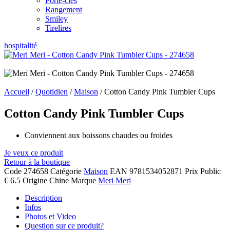
Porte-clés
Rangement
Smiley
Tirelires
hospitalité
Accueil
/
Quotidien
/
Maison
/ Cotton Candy Pink Tumbler Cups
Cotton Candy Pink Tumbler Cups
Conviennent aux boissons chaudes ou froides
Je veux ce produit
Retour à la boutique
Code
274658
Catégorie
Maison
EAN
9781534052871
Prix Public
€ 6.5
Origine
Chine
Marque
Meri Meri
Description
Infos
Photos et Video
Question sur ce produit?