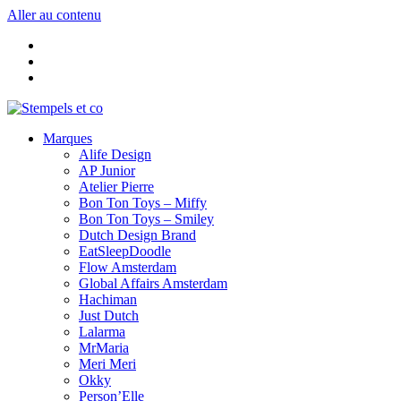
Aller au contenu
Marques
Alife Design
AP Junior
Atelier Pierre
Bon Ton Toys – Miffy
Bon Ton Toys – Smiley
Dutch Design Brand
EatSleepDoodle
Flow Amsterdam
Global Affairs Amsterdam
Hachiman
Just Dutch
Lalarma
MrMaria
Meri Meri
Okky
Person’Elle