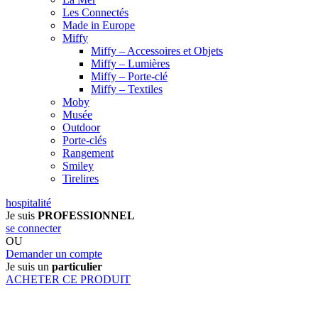
Les Connectés
Made in Europe
Miffy
Miffy – Accessoires et Objets
Miffy – Lumières
Miffy – Porte-clé
Miffy – Textiles
Moby
Musée
Outdoor
Porte-clés
Rangement
Smiley
Tirelires
hospitalité
Je suis
PROFESSIONNEL
se connecter
OU
Demander un compte
Je suis un
particulier
ACHETER CE PRODUIT