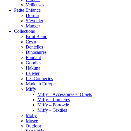
Veilleuses
Petite Enfance
Dormir
S’éveiller
Manger
Collections
Bruit Blanc
Cesar
Dentelles
Dinosaures
Fondant
Goodies
Hakuna
La Mer
Les Connectés
Made in Europe
Miffy
Miffy – Accessoires et Objets
Miffy – Lumières
Miffy – Porte-clé
Miffy – Textiles
Moby
Musée
Outdoor