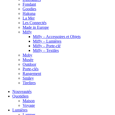
Fondant
Goodies
Hakuna
La Mer
Les Connectés
Made in Europe
Miffy
Miffy – Accessoires et Objets
Miffy – Lumières
Miffy – Porte-clé
Miffy – Textiles
Moby
Musée
Outdoor
Porte-clés
Rangement
Smiley
Tirelires
Nouveautés
Quotidien
Maison
Voyage
Lumières
Lampes