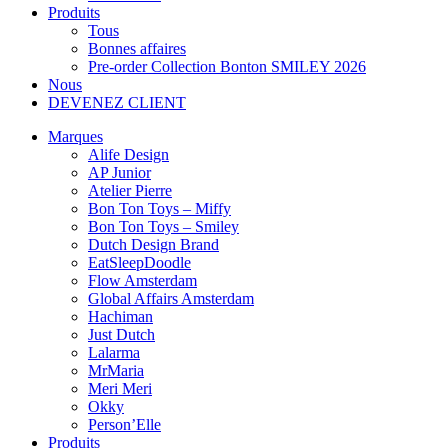
Produits
Tous
Bonnes affaires
Pre-order Collection Bonton SMILEY 2026
Nous
DEVENEZ CLIENT
Marques
Alife Design
AP Junior
Atelier Pierre
Bon Ton Toys – Miffy
Bon Ton Toys – Smiley
Dutch Design Brand
EatSleepDoodle
Flow Amsterdam
Global Affairs Amsterdam
Hachiman
Just Dutch
Lalarma
MrMaria
Meri Meri
Okky
Person’Elle
Produits