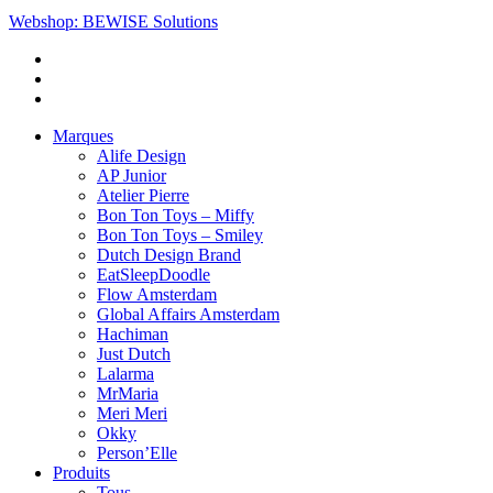
Webshop: BEWISE Solutions
Marques
Alife Design
AP Junior
Atelier Pierre
Bon Ton Toys – Miffy
Bon Ton Toys – Smiley
Dutch Design Brand
EatSleepDoodle
Flow Amsterdam
Global Affairs Amsterdam
Hachiman
Just Dutch
Lalarma
MrMaria
Meri Meri
Okky
Person’Elle
Produits
Tous