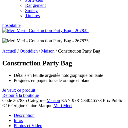
Porte-clés
Rangement
Smiley
Tirelires
hospitalité
Accueil
/
Quotidien
/
Maison
/ Construction Party Bag
Construction Party Bag
Détails en feuille argentée holographique brillante
Poignées en papier torsadé orange et blanc
Je veux ce produit
Retour à la boutique
Code
267835
Catégorie
Maison
EAN
9781534046573
Prix Public
€ 16
Origine
Chine
Marque
Meri Meri
Description
Infos
Photos et Video