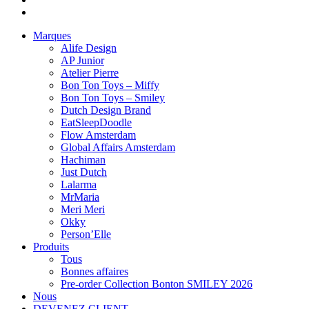
Marques
Alife Design
AP Junior
Atelier Pierre
Bon Ton Toys – Miffy
Bon Ton Toys – Smiley
Dutch Design Brand
EatSleepDoodle
Flow Amsterdam
Global Affairs Amsterdam
Hachiman
Just Dutch
Lalarma
MrMaria
Meri Meri
Okky
Person’Elle
Produits
Tous
Bonnes affaires
Pre-order Collection Bonton SMILEY 2026
Nous
DEVENEZ CLIENT