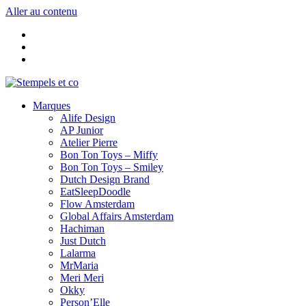
Aller au contenu
Marques
Alife Design
AP Junior
Atelier Pierre
Bon Ton Toys – Miffy
Bon Ton Toys – Smiley
Dutch Design Brand
EatSleepDoodle
Flow Amsterdam
Global Affairs Amsterdam
Hachiman
Just Dutch
Lalarma
MrMaria
Meri Meri
Okky
Person’Elle