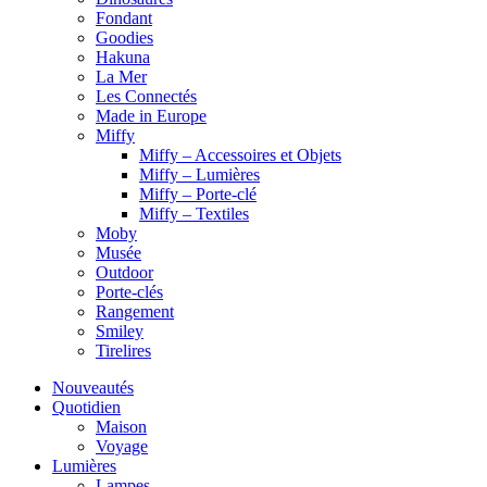
Fondant
Goodies
Hakuna
La Mer
Les Connectés
Made in Europe
Miffy
Miffy – Accessoires et Objets
Miffy – Lumières
Miffy – Porte-clé
Miffy – Textiles
Moby
Musée
Outdoor
Porte-clés
Rangement
Smiley
Tirelires
Nouveautés
Quotidien
Maison
Voyage
Lumières
Lampes