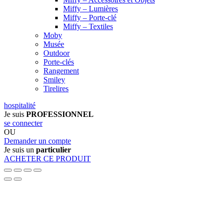
Miffy – Lumières
Miffy – Porte-clé
Miffy – Textiles
Moby
Musée
Outdoor
Porte-clés
Rangement
Smiley
Tirelires
hospitalité
Je suis
PROFESSIONNEL
se connecter
OU
Demander un compte
Je suis un
particulier
ACHETER CE PRODUIT