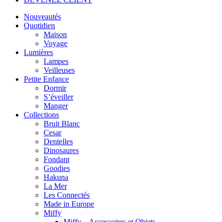
Nouveautés
Quotidien
Maison
Voyage
Lumières
Lampes
Veilleuses
Petite Enfance
Dormir
S’éveiller
Manger
Collections
Bruit Blanc
Cesar
Dentelles
Dinosaures
Fondant
Goodies
Hakuna
La Mer
Les Connectés
Made in Europe
Miffy
Miffy – Accessoires et Objets