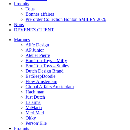
Produits
Tous
Bonnes affaires
Pre-order Collection Bonton SMILEY 2026
Nous
DEVENEZ CLIENT
Marques
Alife Design
AP Junior
Atelier Pierre
Bon Ton Toys – Miffy
Bon Ton Toys – Smiley
Dutch Design Brand
EatSleepDoodle
Flow Amsterdam
Global Affairs Amsterdam
Hachiman
Just Dutch
Lalarma
MrMaria
Meri Meri
Okky
Person’Elle
Produits