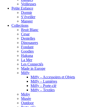
Veilleuses
Petite Enfance
Dormir
S’éveiller
Manger
Collections
Bruit Blanc
Cesar
Dentelles
Dinosaures
Fondant
Goodies
Hakuna
La Mer
Les Connectés
Made in Europe
Miffy
Miffy – Accessoires et Objets
Miffy – Lumières
Miffy – Porte-clé
Miffy – Textiles
Moby
Musée
Outdoor