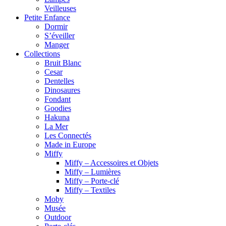
Veilleuses
Petite Enfance
Dormir
S’éveiller
Manger
Collections
Bruit Blanc
Cesar
Dentelles
Dinosaures
Fondant
Goodies
Hakuna
La Mer
Les Connectés
Made in Europe
Miffy
Miffy – Accessoires et Objets
Miffy – Lumières
Miffy – Porte-clé
Miffy – Textiles
Moby
Musée
Outdoor