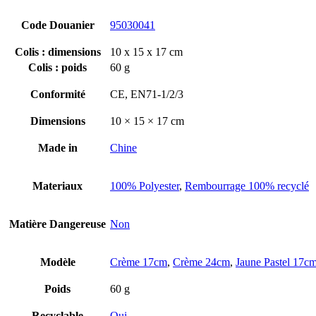
Code Douanier
95030041
Colis : dimensions
10 x 15 x 17 cm
Colis : poids
60 g
Conformité
CE, EN71-1/2/3
Dimensions
10 × 15 × 17 cm
Made in
Chine
Materiaux
100% Polyester
,
Rembourrage 100% recyclé
Matière Dangereuse
Non
Modèle
Crème 17cm
,
Crème 24cm
,
Jaune Pastel 17c
Poids
60 g
Recyclable
Oui