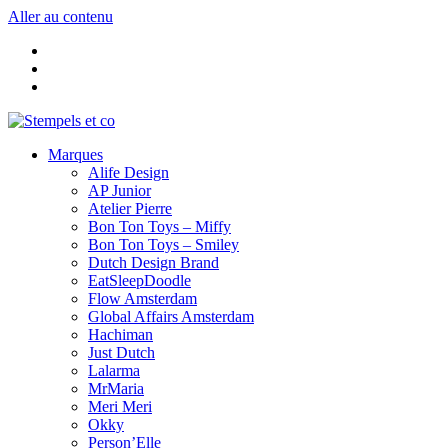
Aller au contenu
Marques
Alife Design
AP Junior
Atelier Pierre
Bon Ton Toys – Miffy
Bon Ton Toys – Smiley
Dutch Design Brand
EatSleepDoodle
Flow Amsterdam
Global Affairs Amsterdam
Hachiman
Just Dutch
Lalarma
MrMaria
Meri Meri
Okky
Person’Elle