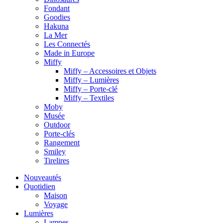
Fondant
Goodies
Hakuna
La Mer
Les Connectés
Made in Europe
Miffy
Miffy – Accessoires et Objets
Miffy – Lumières
Miffy – Porte-clé
Miffy – Textiles
Moby
Musée
Outdoor
Porte-clés
Rangement
Smiley
Tirelires
Nouveautés
Quotidien
Maison
Voyage
Lumières
Lampes