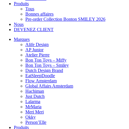
Produits
Tous
Bonnes affaires
Pre-order Collection Bonton SMILEY 2026
Nous
DEVENEZ CLIENT
Marques
Alife Design
AP Junior
Atelier Pierre
Bon Ton Toys – Miffy
Bon Ton Toys – Smiley
Dutch Design Brand
EatSleepDoodle
Flow Amsterdam
Global Affairs Amsterdam
Hachiman
Just Dutch
Lalarma
MrMaria
Meri Meri
Okky
Person’Elle
Produits