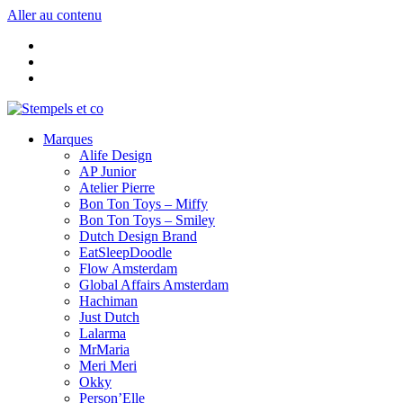
Aller au contenu
Marques
Alife Design
AP Junior
Atelier Pierre
Bon Ton Toys – Miffy
Bon Ton Toys – Smiley
Dutch Design Brand
EatSleepDoodle
Flow Amsterdam
Global Affairs Amsterdam
Hachiman
Just Dutch
Lalarma
MrMaria
Meri Meri
Okky
Person’Elle