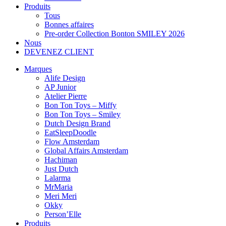
Produits
Tous
Bonnes affaires
Pre-order Collection Bonton SMILEY 2026
Nous
DEVENEZ CLIENT
Marques
Alife Design
AP Junior
Atelier Pierre
Bon Ton Toys – Miffy
Bon Ton Toys – Smiley
Dutch Design Brand
EatSleepDoodle
Flow Amsterdam
Global Affairs Amsterdam
Hachiman
Just Dutch
Lalarma
MrMaria
Meri Meri
Okky
Person’Elle
Produits