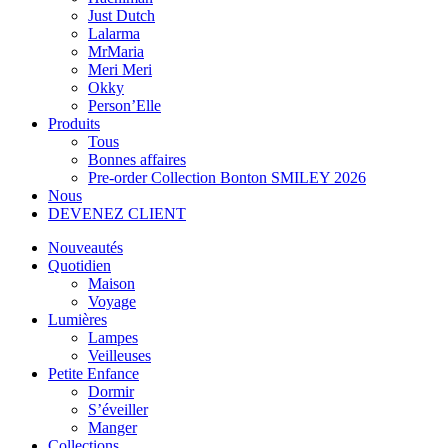
Just Dutch
Lalarma
MrMaria
Meri Meri
Okky
Person’Elle
Produits
Tous
Bonnes affaires
Pre-order Collection Bonton SMILEY 2026
Nous
DEVENEZ CLIENT
Nouveautés
Quotidien
Maison
Voyage
Lumières
Lampes
Veilleuses
Petite Enfance
Dormir
S’éveiller
Manger
Collections