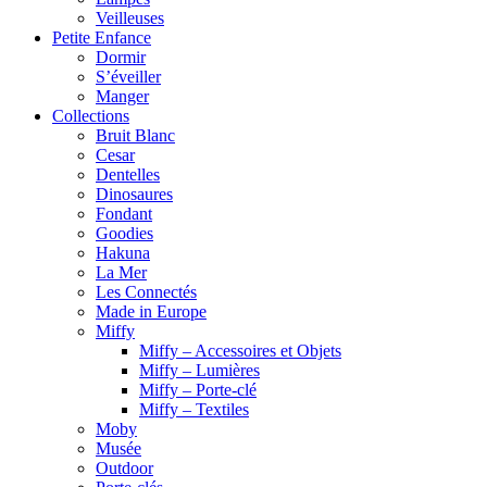
Veilleuses
Petite Enfance
Dormir
S’éveiller
Manger
Collections
Bruit Blanc
Cesar
Dentelles
Dinosaures
Fondant
Goodies
Hakuna
La Mer
Les Connectés
Made in Europe
Miffy
Miffy – Accessoires et Objets
Miffy – Lumières
Miffy – Porte-clé
Miffy – Textiles
Moby
Musée
Outdoor