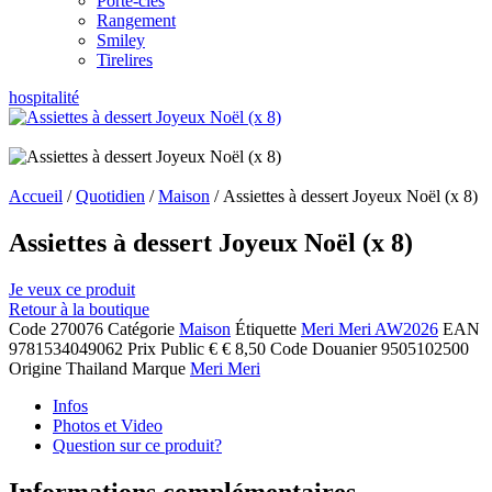
Porte-clés
Rangement
Smiley
Tirelires
hospitalité
Accueil
/
Quotidien
/
Maison
/ Assiettes à dessert Joyeux Noël (x 8)
Assiettes à dessert Joyeux Noël (x 8)
Je veux ce produit
Retour à la boutique
Code
270076
Catégorie
Maison
Étiquette
Meri Meri AW2026
EAN
9781534049062
Prix Public
€ € 8,50
Code Douanier
9505102500
Origine
Thailand
Marque
Meri Meri
Infos
Photos et Video
Question sur ce produit?
Informations complémentaires