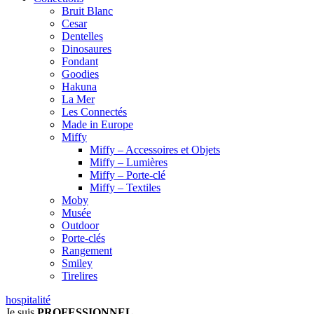
Bruit Blanc
Cesar
Dentelles
Dinosaures
Fondant
Goodies
Hakuna
La Mer
Les Connectés
Made in Europe
Miffy
Miffy – Accessoires et Objets
Miffy – Lumières
Miffy – Porte-clé
Miffy – Textiles
Moby
Musée
Outdoor
Porte-clés
Rangement
Smiley
Tirelires
hospitalité
Je suis
PROFESSIONNEL