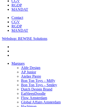
CGV
RGDP
MANDAT
Contact
CGV
RGDP
MANDAT
Webshop: BEWISE Solutions
Marques
Alife Design
AP Junior
Atelier Pierre
Bon Ton Toys – Miffy
Bon Ton Toys – Smiley
Dutch Design Brand
EatSleepDoodle
Flow Amsterdam
Global Affairs Amsterdam
Hachiman