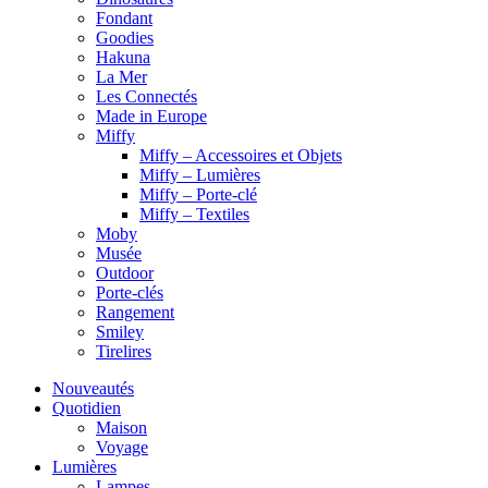
Fondant
Goodies
Hakuna
La Mer
Les Connectés
Made in Europe
Miffy
Miffy – Accessoires et Objets
Miffy – Lumières
Miffy – Porte-clé
Miffy – Textiles
Moby
Musée
Outdoor
Porte-clés
Rangement
Smiley
Tirelires
Nouveautés
Quotidien
Maison
Voyage
Lumières
Lampes