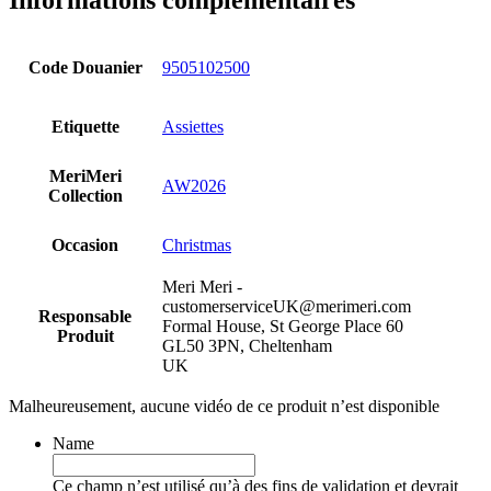
Code Douanier
9505102500
Etiquette
Assiettes
MeriMeri
AW2026
Collection
Occasion
Christmas
Meri Meri -
customerserviceUK@merimeri.com
Responsable
Formal House, St George Place 60
Produit
GL50 3PN, Cheltenham
UK
Malheureusement, aucune vidéo de ce produit n’est disponible
Name
Ce champ n’est utilisé qu’à des fins de validation et devrait