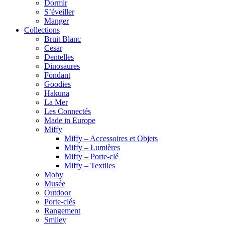
Dormir
S’éveiller
Manger
Collections
Bruit Blanc
Cesar
Dentelles
Dinosaures
Fondant
Goodies
Hakuna
La Mer
Les Connectés
Made in Europe
Miffy
Miffy – Accessoires et Objets
Miffy – Lumières
Miffy – Porte-clé
Miffy – Textiles
Moby
Musée
Outdoor
Porte-clés
Rangement
Smiley