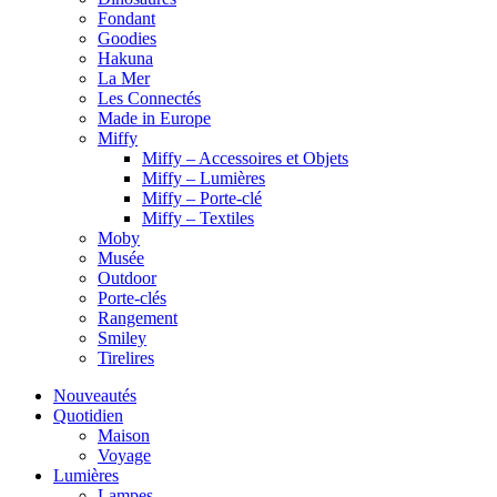
Fondant
Goodies
Hakuna
La Mer
Les Connectés
Made in Europe
Miffy
Miffy – Accessoires et Objets
Miffy – Lumières
Miffy – Porte-clé
Miffy – Textiles
Moby
Musée
Outdoor
Porte-clés
Rangement
Smiley
Tirelires
Nouveautés
Quotidien
Maison
Voyage
Lumières
Lampes