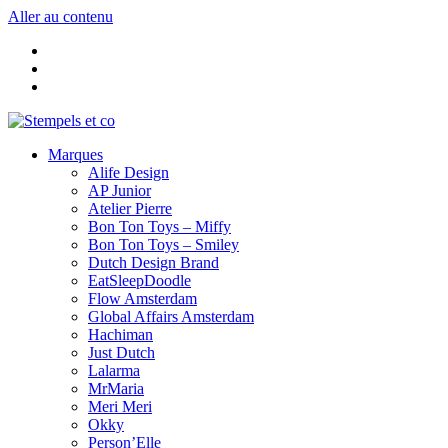
Aller au contenu
Marques
Alife Design
AP Junior
Atelier Pierre
Bon Ton Toys – Miffy
Bon Ton Toys – Smiley
Dutch Design Brand
EatSleepDoodle
Flow Amsterdam
Global Affairs Amsterdam
Hachiman
Just Dutch
Lalarma
MrMaria
Meri Meri
Okky
Person’Elle