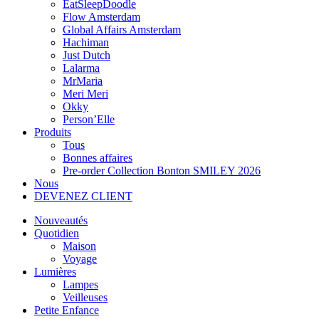
EatSleepDoodle
Flow Amsterdam
Global Affairs Amsterdam
Hachiman
Just Dutch
Lalarma
MrMaria
Meri Meri
Okky
Person’Elle
Produits
Tous
Bonnes affaires
Pre-order Collection Bonton SMILEY 2026
Nous
DEVENEZ CLIENT
Nouveautés
Quotidien
Maison
Voyage
Lumières
Lampes
Veilleuses
Petite Enfance