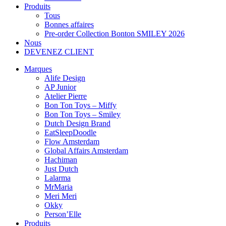
Produits
Tous
Bonnes affaires
Pre-order Collection Bonton SMILEY 2026
Nous
DEVENEZ CLIENT
Marques
Alife Design
AP Junior
Atelier Pierre
Bon Ton Toys – Miffy
Bon Ton Toys – Smiley
Dutch Design Brand
EatSleepDoodle
Flow Amsterdam
Global Affairs Amsterdam
Hachiman
Just Dutch
Lalarma
MrMaria
Meri Meri
Okky
Person’Elle
Produits