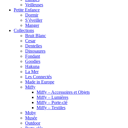
Veilleuses
Petite Enfance
Dormir
S’éveiller
Manger
Collections
Bruit Blanc
Cesar
Dentelles
Dinosaures
Fondant
Goodies
Hakuna
La Mer
Les Connectés
Made in Europe
Miffy
Miffy – Accessoires et Objets
Miffy – Lumières
Miffy – Porte-clé
Miffy – Textiles
Moby
Musée
Outdoor