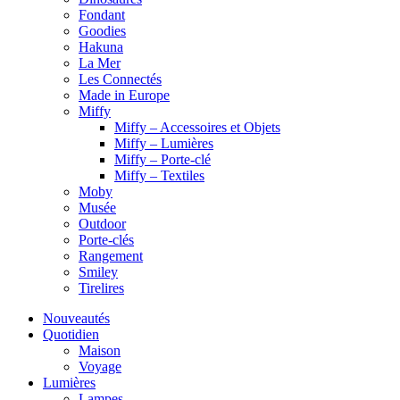
Fondant
Goodies
Hakuna
La Mer
Les Connectés
Made in Europe
Miffy
Miffy – Accessoires et Objets
Miffy – Lumières
Miffy – Porte-clé
Miffy – Textiles
Moby
Musée
Outdoor
Porte-clés
Rangement
Smiley
Tirelires
Nouveautés
Quotidien
Maison
Voyage
Lumières
Lampes