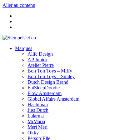
Aller au contenu
Marques
Alife Design
AP Junior
Atelier Pierre
Bon Ton Toys – Miffy
Bon Ton Toys – Smiley
Dutch Design Brand
EatSleepDoodle
Flow Amsterdam
Global Affairs Amsterdam
Hachiman
Just Dutch
Lalarma
MrMaria
Meri Meri
Okky
Person’Elle