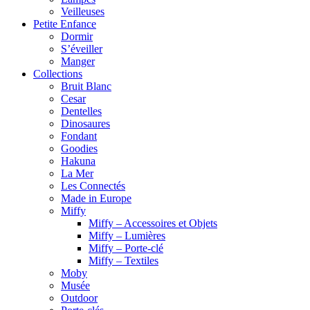
Veilleuses
Petite Enfance
Dormir
S’éveiller
Manger
Collections
Bruit Blanc
Cesar
Dentelles
Dinosaures
Fondant
Goodies
Hakuna
La Mer
Les Connectés
Made in Europe
Miffy
Miffy – Accessoires et Objets
Miffy – Lumières
Miffy – Porte-clé
Miffy – Textiles
Moby
Musée
Outdoor