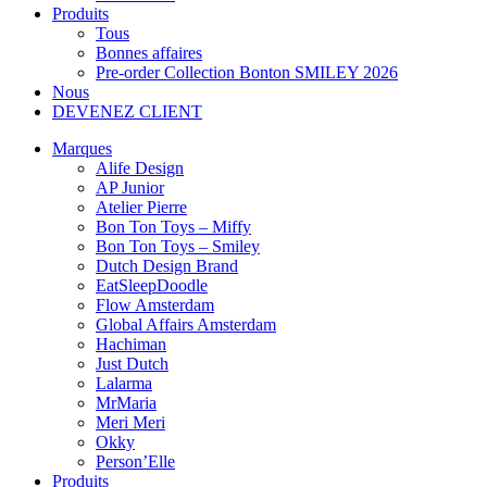
Produits
Tous
Bonnes affaires
Pre-order Collection Bonton SMILEY 2026
Nous
DEVENEZ CLIENT
Marques
Alife Design
AP Junior
Atelier Pierre
Bon Ton Toys – Miffy
Bon Ton Toys – Smiley
Dutch Design Brand
EatSleepDoodle
Flow Amsterdam
Global Affairs Amsterdam
Hachiman
Just Dutch
Lalarma
MrMaria
Meri Meri
Okky
Person’Elle
Produits