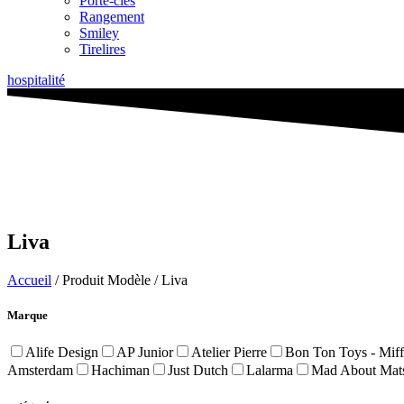
Porte-clés
Rangement
Smiley
Tirelires
hospitalité
Liva
Accueil
/ Produit Modèle / Liva
Marque
Alife Design
AP Junior
Atelier Pierre
Bon Ton Toys - Mif
Amsterdam
Hachiman
Just Dutch
Lalarma
Mad About Mat