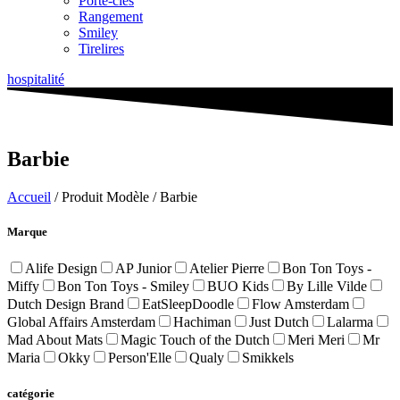
Porte-clés
Rangement
Smiley
Tirelires
hospitalité
Barbie
Accueil
/ Produit Modèle / Barbie
Marque
Alife Design
AP Junior
Atelier Pierre
Bon Ton Toys -
Miffy
Bon Ton Toys - Smiley
BUO Kids
By Lille Vilde
Dutch Design Brand
EatSleepDoodle
Flow Amsterdam
Global Affairs Amsterdam
Hachiman
Just Dutch
Lalarma
Mad About Mats
Magic Touch of the Dutch
Meri Meri
Mr
Maria
Okky
Person'Elle
Qualy
Smikkels
catégorie