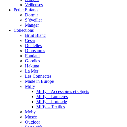
Veilleuses
Petite Enfance
Dormir
S’éveiller
Manger
Collections
Bruit Blanc
Cesar
Dentelles
Dinosaures
Fondant
Goodies
Hakuna
La Mer
Les Connectés
Made in Europe
Miffy
Miffy – Accessoires et Objets
Miffy – Lumières
Miffy – Porte-clé
Miffy – Textiles
Moby
Musée
Outdoor