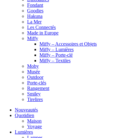
Fondant
Goodies
Hakuna
La Mer
Les Connectés
Made in Europe
Miffy
Miffy – Accessoires et Objets
Miffy – Lumières
Miffy – Porte-clé
Miffy – Textiles
Moby
Musée
Outdoor
Porte-clés
Rangement
Smiley
Tirelires
Nouveautés
Quotidien
Maison
Voyage
Lumières
Lampes