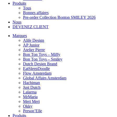
Produits
Tous
Bonnes affaires
Pre-order Collection Bonton SMILEY 2026
Nous
DEVENEZ CLIENT
Marques
Alife Design
AP Junior
Atelier Pierre
Bon Ton Toys – Miffy
Bon Ton Toys – Smiley
Dutch Design Brand
EatSleepDoodle
Flow Amsterdam
Global Affairs Amsterdam
Hachiman
Just Dutch
Lalarma
MrMaria
Meri Meri
Okky
Person’Elle
Produits