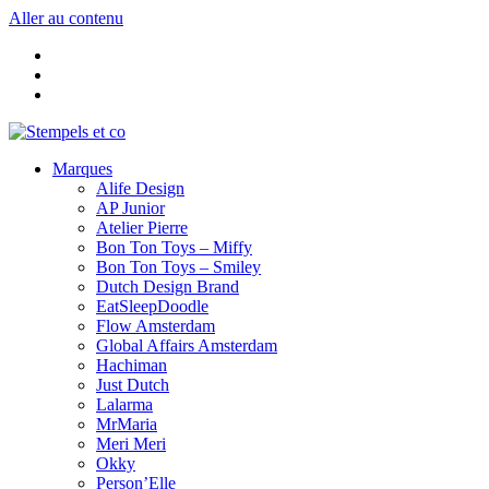
Aller au contenu
Marques
Alife Design
AP Junior
Atelier Pierre
Bon Ton Toys – Miffy
Bon Ton Toys – Smiley
Dutch Design Brand
EatSleepDoodle
Flow Amsterdam
Global Affairs Amsterdam
Hachiman
Just Dutch
Lalarma
MrMaria
Meri Meri
Okky
Person’Elle