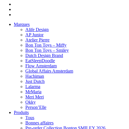
Marques
Alife Design
AP Junior
Atelier Pierre
Bon Ton Toys – Miffy
Bon Ton Toys – Smiley
Dutch Design Brand
EatSleepDoodle
Flow Amsterdam
Global Affairs Amsterdam
Hachiman
Just Dutch
Lalarma
MrMaria
Meri Meri
Okky
Person’Elle
Produits
Tous
Bonnes affaires
Pre-order Collection Bonton SMILEY 2026