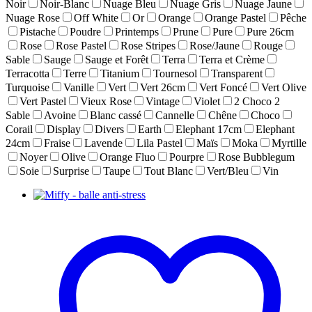
Noir
Noir-Blanc
Nuage Bleu
Nuage Gris
Nuage Jaune
Nuage Rose
Off White
Or
Orange
Orange Pastel
Pêche
Pistache
Poudre
Printemps
Prune
Pure
Pure 26cm
Rose
Rose Pastel
Rose Stripes
Rose/Jaune
Rouge
Sable
Sauge
Sauge et Forêt
Terra
Terra et Crème
Terracotta
Terre
Titanium
Tournesol
Transparent
Turquoise
Vanille
Vert
Vert 26cm
Vert Foncé
Vert Olive
Vert Pastel
Vieux Rose
Vintage
Violet
2 Choco 2
Sable
Avoine
Blanc cassé
Cannelle
Chêne
Choco
Corail
Display
Divers
Earth
Elephant 17cm
Elephant
24cm
Fraise
Lavende
Lila Pastel
Maïs
Moka
Myrtille
Noyer
Olive
Orange Fluo
Pourpre
Rose Bubblegum
Soie
Surprise
Taupe
Tout Blanc
Vert/Bleu
Vin