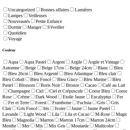
Uncategorized
Bonnes affaires
Lumières
Lampes
Veilleuses
Nouveautés
Petite Enfance
Dormir
Manger
S'éveiller
Quotidien
Voyage
Couleur
Aqua
Aqua Pastel
Argent
Argile
Argile et Vintage
Automne
Beige
Beige 17cm
Beige 24cm
Blanc
Bleu
Bleu 26cm
Bleu Argenté
Bleu Atlantique
Bleu clair
Bleu Cobalt
Bleu Foncé
Bleu Glace
Bleu Marine
Bleu
Pastel
Blossom
Boris Noir
Bronze
Cacao
Café au Lait
Champagne
Ciel
Ciel et Crépuscule
Coeur Bleu
Coeur
Rose
Crème
Dark Wood
Etoile Jaune
Eucalyptus
Fer
Fer et Terre
Forest
Framboise
Fuchsia
Gris
Gris
Clair
Gris Foncé
Iris
Ivoire
Jaune
Jaune Pastel
Lavande
Light Wood
Lila
Lila et Cacao
M-Rose
Magic
Bleu
Magnolia
Marron
Marron 17cm
Marron 24cm
Menthe
Mer
Mix
Mix Gris
Moutarde
Multicolor