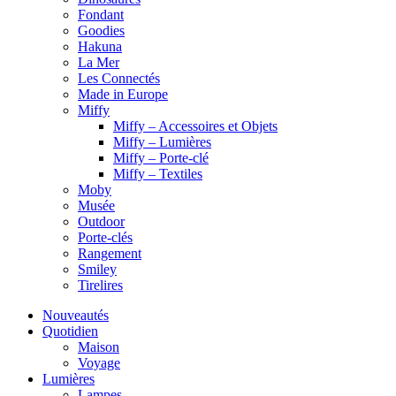
Fondant
Goodies
Hakuna
La Mer
Les Connectés
Made in Europe
Miffy
Miffy – Accessoires et Objets
Miffy – Lumières
Miffy – Porte-clé
Miffy – Textiles
Moby
Musée
Outdoor
Porte-clés
Rangement
Smiley
Tirelires
Nouveautés
Quotidien
Maison
Voyage
Lumières
Lampes