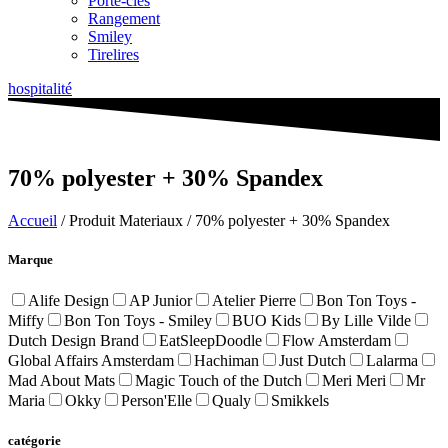
Porte-clés
Rangement
Smiley
Tirelires
hospitalité
70% polyester + 30% Spandex
Accueil
/ Produit Materiaux / 70% polyester + 30% Spandex
Marque
Alife Design
AP Junior
Atelier Pierre
Bon Ton Toys -
Miffy
Bon Ton Toys - Smiley
BUO Kids
By Lille Vilde
Dutch Design Brand
EatSleepDoodle
Flow Amsterdam
Global Affairs Amsterdam
Hachiman
Just Dutch
Lalarma
Mad About Mats
Magic Touch of the Dutch
Meri Meri
Mr
Maria
Okky
Person'Elle
Qualy
Smikkels
catégorie