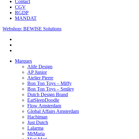
Contact
CGV
RGDP
MANDAT
Webshop: BEWISE Solutions
Marques
Alife Design
AP Junior
Atelier Pierre
Bon Ton Toys – Miffy
Bon Ton Toys – Smiley
Dutch Design Brand
EatSleepDoodle
Flow Amsterdam
Global Affairs Amsterdam
Hachiman
Just Dutch
Lalarma
MrMaria