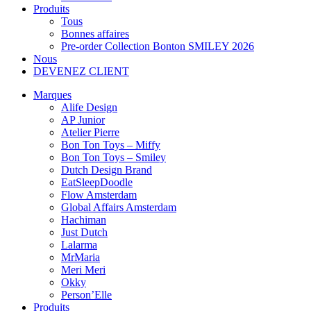
Produits
Tous
Bonnes affaires
Pre-order Collection Bonton SMILEY 2026
Nous
DEVENEZ CLIENT
Marques
Alife Design
AP Junior
Atelier Pierre
Bon Ton Toys – Miffy
Bon Ton Toys – Smiley
Dutch Design Brand
EatSleepDoodle
Flow Amsterdam
Global Affairs Amsterdam
Hachiman
Just Dutch
Lalarma
MrMaria
Meri Meri
Okky
Person’Elle
Produits