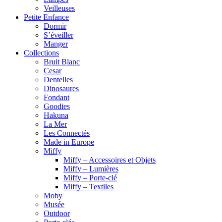
Veilleuses
Petite Enfance
Dormir
S’éveiller
Manger
Collections
Bruit Blanc
Cesar
Dentelles
Dinosaures
Fondant
Goodies
Hakuna
La Mer
Les Connectés
Made in Europe
Miffy
Miffy – Accessoires et Objets
Miffy – Lumières
Miffy – Porte-clé
Miffy – Textiles
Moby
Musée
Outdoor