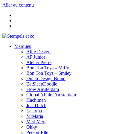
Aller au contenu
Marques
Alife Design
AP Junior
Atelier Pierre
Bon Ton Toys – Miffy
Bon Ton Toys – Smiley
Dutch Design Brand
EatSleepDoodle
Flow Amsterdam
Global Affairs Amsterdam
Hachiman
Just Dutch
Lalarma
MrMaria
Meri Meri
Okky
Person’Elle