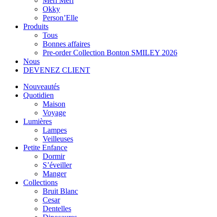
Meri Meri
Okky
Person’Elle
Produits
Tous
Bonnes affaires
Pre-order Collection Bonton SMILEY 2026
Nous
DEVENEZ CLIENT
Nouveautés
Quotidien
Maison
Voyage
Lumières
Lampes
Veilleuses
Petite Enfance
Dormir
S’éveiller
Manger
Collections
Bruit Blanc
Cesar
Dentelles