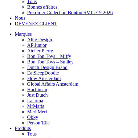
Tous
Bonnes affaires
Pre-order Collection Bonton SMILEY 2026
Nous
DEVENEZ CLIENT
Marques
Alife Design
AP Junior
Atelier Pierre
Bon Ton Toys – Miffy
Bon Ton Toys – Smiley
Dutch Design Brand
EatSleepDoodle
Flow Amsterdam
Global Affairs Amsterdam
Hachiman
Just Dutch
Lalarma
MrMaria
Meri Meri
Okky
Person’Elle
Produits
Tous