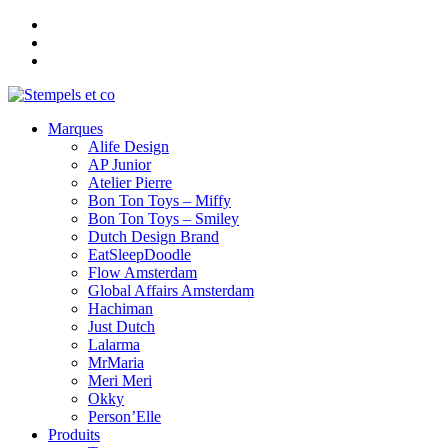
Aller
au
contenu
Marques
Alife Design
AP Junior
Atelier Pierre
Bon Ton Toys – Miffy
Bon Ton Toys – Smiley
Dutch Design Brand
EatSleepDoodle
Flow Amsterdam
Global Affairs Amsterdam
Hachiman
Just Dutch
Lalarma
MrMaria
Meri Meri
Okky
Person’Elle
Produits