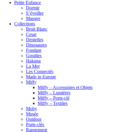
Petite Enfance
Dormir
S’éveiller
Manger
Collections
Bruit Blanc
Cesar
Dentelles
Dinosaures
Fondant
Goodies
Hakuna
La Mer
Les Connectés
Made in Europe
Miffy
Miffy – Accessoires et Objets
Miffy – Lumières
Miffy – Porte-clé
Miffy – Textiles
Moby
Musée
Outdoor
Porte-clés
Rangement