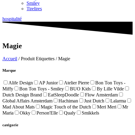
Smiley
Tirelires
hospitalité
Magie
Accueil
/ Produit Etiquettes / Magie
Marque
Alife Design
AP Junior
Atelier Pierre
Bon Ton Toys -
Miffy
Bon Ton Toys - Smiley
BUO Kids
By Lille Vilde
Dutch Design Brand
EatSleepDoodle
Flow Amsterdam
Global Affairs Amsterdam
Hachiman
Just Dutch
Lalarma
Mad About Mats
Magic Touch of the Dutch
Meri Meri
Mr
Maria
Okky
Person'Elle
Qualy
Smikkels
catégorie