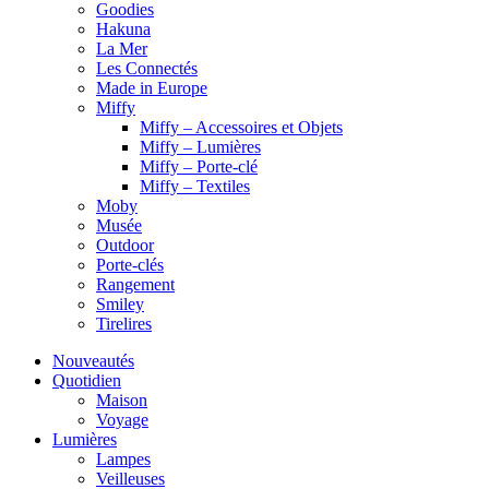
Goodies
Hakuna
La Mer
Les Connectés
Made in Europe
Miffy
Miffy – Accessoires et Objets
Miffy – Lumières
Miffy – Porte-clé
Miffy – Textiles
Moby
Musée
Outdoor
Porte-clés
Rangement
Smiley
Tirelires
Nouveautés
Quotidien
Maison
Voyage
Lumières
Lampes
Veilleuses