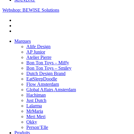
Webshop: BEWISE Solutions
Marques
Alife Design
AP Junior
Atelier Pierre
Bon Ton Toys – Miffy
Bon Ton Toys – Smiley
Dutch Design Brand
EatSleepDoodle
Flow Amsterdam
Global Affairs Amsterdam
Hachiman
Just Dutch
Lalarma
MrMaria
Meri Meri
Okky
Person’Elle
Produits