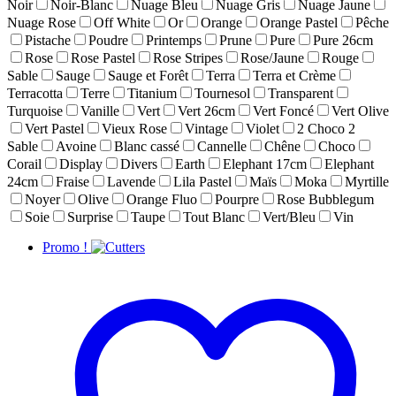
Noir
Noir-Blanc
Nuage Bleu
Nuage Gris
Nuage Jaune
Nuage Rose
Off White
Or
Orange
Orange Pastel
Pêche
Pistache
Poudre
Printemps
Prune
Pure
Pure 26cm
Rose
Rose Pastel
Rose Stripes
Rose/Jaune
Rouge
Sable
Sauge
Sauge et Forêt
Terra
Terra et Crème
Terracotta
Terre
Titanium
Tournesol
Transparent
Turquoise
Vanille
Vert
Vert 26cm
Vert Foncé
Vert Olive
Vert Pastel
Vieux Rose
Vintage
Violet
2 Choco 2
Sable
Avoine
Blanc cassé
Cannelle
Chêne
Choco
Corail
Display
Divers
Earth
Elephant 17cm
Elephant
24cm
Fraise
Lavende
Lila Pastel
Maïs
Moka
Myrtille
Noyer
Olive
Orange Fluo
Pourpre
Rose Bubblegum
Soie
Surprise
Taupe
Tout Blanc
Vert/Bleu
Vin
Promo !