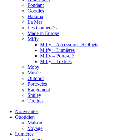
Fondant
Goodies
Hakuna
La Mer
Les Connectés
Made in Europe
Miffy
Miffy – Accessoires et Objets
Miffy – Lumières
Miffy – Porte-clé
Miffy – Textiles
Moby
Musée
Outdoor
Porte-clés
Rangement
Smiley
Tirelires
Nouveautés
Quotidien
Maison
Voyage
Lumières
Lampes