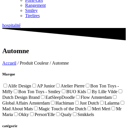
Porte-clés
Rangement
Smiley
Tirelires
hospitalité
Automne
Accueil
/ Produit Couleur / Automne
Marque
Alife Design
AP Junior
Atelier Pierre
Bon Ton Toys -
Miffy
Bon Ton Toys - Smiley
BUO Kids
By Lille Vilde
Dutch Design Brand
EatSleepDoodle
Flow Amsterdam
Global Affairs Amsterdam
Hachiman
Just Dutch
Lalarma
Mad About Mats
Magic Touch of the Dutch
Meri Meri
Mr
Maria
Okky
Person'Elle
Qualy
Smikkels
catégorie