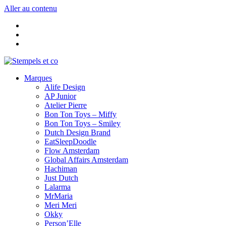
Aller au contenu
Marques
Alife Design
AP Junior
Atelier Pierre
Bon Ton Toys – Miffy
Bon Ton Toys – Smiley
Dutch Design Brand
EatSleepDoodle
Flow Amsterdam
Global Affairs Amsterdam
Hachiman
Just Dutch
Lalarma
MrMaria
Meri Meri
Okky
Person’Elle