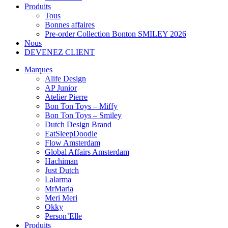
Produits
Tous
Bonnes affaires
Pre-order Collection Bonton SMILEY 2026
Nous
DEVENEZ CLIENT
Marques
Alife Design
AP Junior
Atelier Pierre
Bon Ton Toys – Miffy
Bon Ton Toys – Smiley
Dutch Design Brand
EatSleepDoodle
Flow Amsterdam
Global Affairs Amsterdam
Hachiman
Just Dutch
Lalarma
MrMaria
Meri Meri
Okky
Person’Elle
Produits