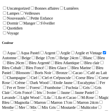
Uncategorized
Bonnes affaires
Lumières
Lampes
Veilleuses
Nouveautés
Petite Enfance
Dormir
Manger
S'éveiller
Quotidien
Voyage
Couleur
Aqua
Aqua Pastel
Argent
Argile
Argile et Vintage
Automne
Beige
Beige 17cm
Beige 24cm
Blanc
Bleu
Bleu 26cm
Bleu Argenté
Bleu Atlantique
Bleu clair
Bleu Cobalt
Bleu Foncé
Bleu Glace
Bleu Marine
Bleu
Pastel
Blossom
Boris Noir
Bronze
Cacao
Café au Lait
Champagne
Ciel
Ciel et Crépuscule
Coeur Bleu
Coeur
Rose
Crème
Dark Wood
Etoile Jaune
Eucalyptus
Fer
Fer et Terre
Forest
Framboise
Fuchsia
Gris
Gris
Clair
Gris Foncé
Iris
Ivoire
Jaune
Jaune Pastel
Lavande
Light Wood
Lila
Lila et Cacao
M-Rose
Magic
Bleu
Magnolia
Marron
Marron 17cm
Marron 24cm
Menthe
Mer
Mix
Mix Gris
Moutarde
Multicolor