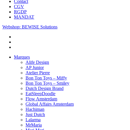
Contact
CGV
RGDP
MANDAT
Webshop: BEWISE Solutions
Marques
Alife Design
AP Junior
Atelier Pierre
Bon Ton Toys – Miffy
Bon Ton Toys – Smiley
Dutch Design Brand
EatSleepDoodle
Flow Amsterdam
Global Affairs Amsterdam
Hachiman
Just Dutch
Lalarma
MrMaria