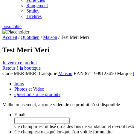
Porte-clés
Rangement
Smiley
Tirelires
hospitalité
Accueil
/
Quotidien
/
Maison
/ Test Meri Meri
Test Meri Meri
Je veux ce produit
Retour à la boutique
Code
MERIMERI
Catégorie
Maison
EAN
8711999123450
Marque
Infos
Photos et Video
Question sur ce produit?
Malheureusement, aucune vidéo de ce produit n’est disponible
Email
Ce champ n’est utilisé qu’à des fins de validation et devrait res
Ce champ est masqué lorsque l‘on voit le formulaire.