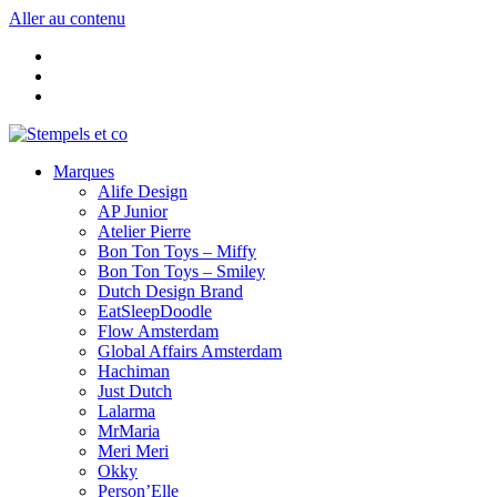
Aller au contenu
Marques
Alife Design
AP Junior
Atelier Pierre
Bon Ton Toys – Miffy
Bon Ton Toys – Smiley
Dutch Design Brand
EatSleepDoodle
Flow Amsterdam
Global Affairs Amsterdam
Hachiman
Just Dutch
Lalarma
MrMaria
Meri Meri
Okky
Person’Elle