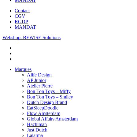
MANDAT
Contact
CGV
RGDP
MANDAT
Webshop: BEWISE Solutions
Marques
Alife Design
AP Junior
Atelier Pierre
Bon Ton Toys – Miffy
Bon Ton Toys – Smiley
Dutch Design Brand
EatSleepDoodle
Flow Amsterdam
Global Affairs Amsterdam
Hachiman
Just Dutch
Lalarma