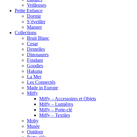
Veilleuses
Petite Enfance
Dormir
S’éveiller
Manger
Collections
Bruit Blanc
Cesar
Dentelles
Dinosaures
Fondant
Goodies
Hakuna
La Mer
Les Connectés
Made in Europe
Miffy
Miffy – Accessoires et Objets
Miffy – Lumières
Miffy – Porte-clé
Miffy – Textiles
Moby
Musée
Outdoor