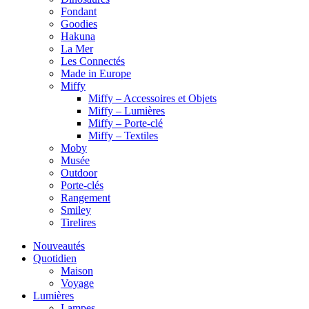
Fondant
Goodies
Hakuna
La Mer
Les Connectés
Made in Europe
Miffy
Miffy – Accessoires et Objets
Miffy – Lumières
Miffy – Porte-clé
Miffy – Textiles
Moby
Musée
Outdoor
Porte-clés
Rangement
Smiley
Tirelires
Nouveautés
Quotidien
Maison
Voyage
Lumières
Lampes