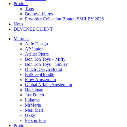
Produits
Tous
Bonnes affaires
Pre-order Collection Bonton SMILEY 2026
Nous
DEVENEZ CLIENT
Marques
Alife Design
AP Junior
Atelier Pierre
Bon Ton Toys – Miffy
Bon Ton Toys – Smiley
Dutch Design Brand
EatSleepDoodle
Flow Amsterdam
Global Affairs Amsterdam
Hachiman
Just Dutch
Lalarma
MrMaria
Meri Meri
Okky
Person’Elle
Produits