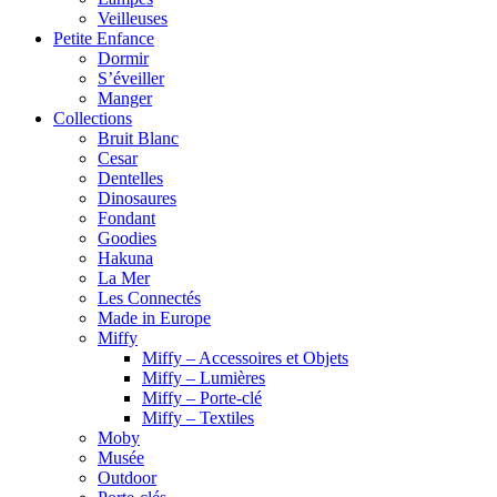
Veilleuses
Petite Enfance
Dormir
S’éveiller
Manger
Collections
Bruit Blanc
Cesar
Dentelles
Dinosaures
Fondant
Goodies
Hakuna
La Mer
Les Connectés
Made in Europe
Miffy
Miffy – Accessoires et Objets
Miffy – Lumières
Miffy – Porte-clé
Miffy – Textiles
Moby
Musée
Outdoor