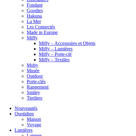
Fondant
Goodies
Hakuna
La Mer
Les Connectés
Made in Europe
Miffy
Miffy – Accessoires et Objets
Miffy – Lumières
Miffy – Porte-clé
Miffy – Textiles
Moby
Musée
Outdoor
Porte-clés
Rangement
Smiley
Tirelires
Nouveautés
Quotidien
Maison
Voyage
Lumières
Lampes