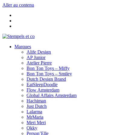
Aller au contenu
Marques
Alife Design
AP Junior
Atelier Pierre
Bon Ton Toys – Miffy
Bon Ton Toys – Smiley
Dutch Design Brand
EatSleepDoodle
Flow Amsterdam
Global Affairs Amsterdam
Hachiman
Just Dutch
Lalarma
MrMaria
Meri Meri
Okky
Person’Elle