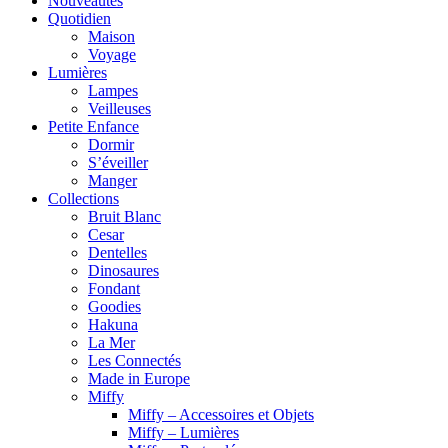
Nouveautés
Quotidien
Maison
Voyage
Lumières
Lampes
Veilleuses
Petite Enfance
Dormir
S’éveiller
Manger
Collections
Bruit Blanc
Cesar
Dentelles
Dinosaures
Fondant
Goodies
Hakuna
La Mer
Les Connectés
Made in Europe
Miffy
Miffy – Accessoires et Objets
Miffy – Lumières