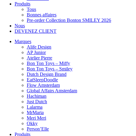
Produits
Tous
Bonnes affaires
Pre-order Collection Bonton SMILEY 2026
Nous
DEVENEZ CLIENT
Marques
Alife Design
AP Junior
Atelier Pierre
Bon Ton Toys – Miffy
Bon Ton Toys – Smiley
Dutch Design Brand
EatSleepDoodle
Flow Amsterdam
Global Affairs Amsterdam
Hachiman
Just Dutch
Lalarma
MrMaria
Meri Meri
Okky
Person’Elle
Produits