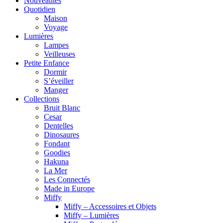
Nouveautés
Quotidien
Maison
Voyage
Lumières
Lampes
Veilleuses
Petite Enfance
Dormir
S’éveiller
Manger
Collections
Bruit Blanc
Cesar
Dentelles
Dinosaures
Fondant
Goodies
Hakuna
La Mer
Les Connectés
Made in Europe
Miffy
Miffy – Accessoires et Objets
Miffy – Lumières