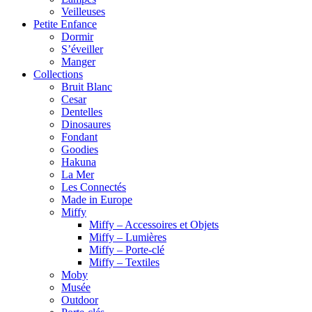
Veilleuses
Petite Enfance
Dormir
S’éveiller
Manger
Collections
Bruit Blanc
Cesar
Dentelles
Dinosaures
Fondant
Goodies
Hakuna
La Mer
Les Connectés
Made in Europe
Miffy
Miffy – Accessoires et Objets
Miffy – Lumières
Miffy – Porte-clé
Miffy – Textiles
Moby
Musée
Outdoor