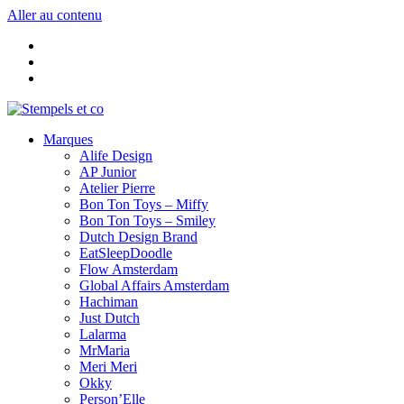
Aller au contenu
Marques
Alife Design
AP Junior
Atelier Pierre
Bon Ton Toys – Miffy
Bon Ton Toys – Smiley
Dutch Design Brand
EatSleepDoodle
Flow Amsterdam
Global Affairs Amsterdam
Hachiman
Just Dutch
Lalarma
MrMaria
Meri Meri
Okky
Person’Elle