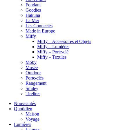
Fondant
Goodies
Hakuna
La Mer
Les Connectés
Made in Europe
Miffy
Miffy – Accessoires et Objets
Miffy – Lumières
Miffy – Porte-clé
Miffy – Textiles
Moby
Musée
Outdoor
Porte-clés
Rangement
Smiley
Tirelires
Nouveautés
Quotidien
Maison
Voyage
Lumières
Lampes