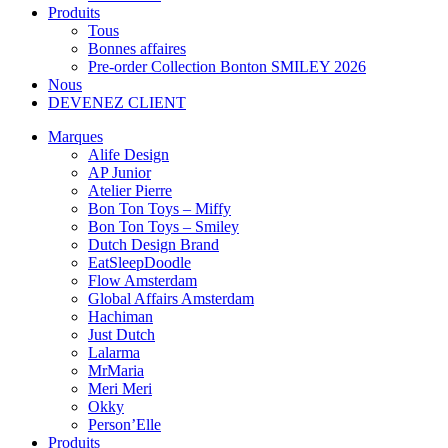
Produits
Tous
Bonnes affaires
Pre-order Collection Bonton SMILEY 2026
Nous
DEVENEZ CLIENT
Marques
Alife Design
AP Junior
Atelier Pierre
Bon Ton Toys – Miffy
Bon Ton Toys – Smiley
Dutch Design Brand
EatSleepDoodle
Flow Amsterdam
Global Affairs Amsterdam
Hachiman
Just Dutch
Lalarma
MrMaria
Meri Meri
Okky
Person’Elle
Produits